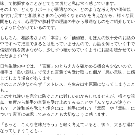
味」で把握することがとても大切だと私は常々感じています。
その上で、どんなサポートが最適なのか、どのような考え方や価値観
を“付け足す”と相談者さまの心が軽くなるのかを考えながら、様々な質
問をしたり、心理学や脳科学の理論の中から最適なものをご紹介してい
くように心がけているのです。
もちろん、相談者さまの「本音」や「価値観」をほんの数十分のお話の
中ですべて把握できるとは思っていませんので、お話を伺っていく中で
信頼関係を築きながら、少しずつ確かめていくようにお話を聴かせてい
ただきます(^^)
日常生活の中では、「言葉」のとらえ方を確かめる機会も少ないので、
相手は「良い意味」で伝えた言葉でも受け取った側が「悪い意味」に感
じてしまう場合があります。
そのことが少なからず「ストレス」を生み出す原因になってしまうこと
も…
このすれ違いを完全に防ぐことは難しいのかもしれませんが、様々な視
点、角度から相手の言葉を受け止めてみることや「ん？なんか違うか
も？」と違和感を覚えた場合には、相手に対して「意図」や「意味」に
ついて素直に確認してみることも大切なように感じます。
「きっと、こんな意味だろう」と軽く考えていると、後々、大きな溝に
なってしまうことも…