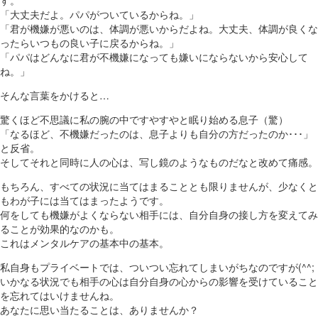
す。
「大丈夫だよ。パパがついているからね。」
「君が機嫌が悪いのは、体調が悪いからだよね。大丈夫、体調が良くな
ったらいつもの良い子に戻るからね。」
「パパはどんなに君が不機嫌になっても嫌いにならないから安心して
ね。」
そんな言葉をかけると…
驚くほど不思議に私の腕の中ですやすやと眠り始める息子（驚）
「なるほど、不機嫌だったのは、息子よりも自分の方だったのか･･･」
と反省。
そしてそれと同時に人の心は、写し鏡のようなものだなと改めて痛感。
もちろん、すべての状況に当てはまることとも限りませんが、少なくと
もわが子には当てはまったようです。
何をしても機嫌がよくならない相手には、自分自身の接し方を変えてみ
ることが効果的なのかも。
これはメンタルケアの基本中の基本。
私自身もプライベートでは、ついつい忘れてしまいがちなのですが(^^;
いかなる状況でも相手の心は自分自身の心からの影響を受けていること
を忘れてはいけませんね。
あなたに思い当たることは、ありませんか？