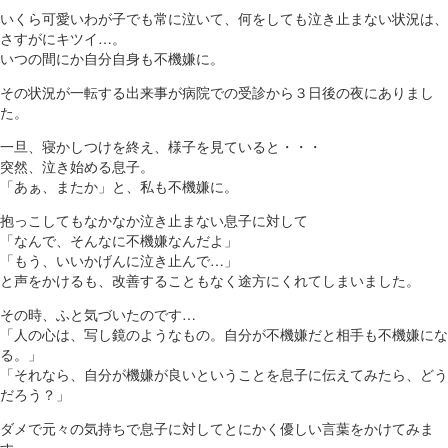
いくら可愛いわが子でも常に泣いて、何をしても泣き止まない状況は、
さすがにキツイ…。
いつの間にか自分自身も不機嫌に。
その状況が一転する出来事が病院での受診から３日後の夜にありまし
た。
一旦、寝かしつけを終え、様子を見ていると・・・
突然、泣き始める息子。
「あぁ、またか」と、私も不機嫌に。
抱っこしてもなかなか泣き止まない息子に対して
「なんで、そんなに不機嫌なんだよ」
「もう、いいかげんに泣き止んで…」
と声をかけるも、改善することもなく途方にくれてしまいました。
その時、ふと気づいたのです…
「人の心は、写し鏡のようなもの。自分が不機嫌だと相手も不機嫌にな
る。」
「それなら、自分が機嫌が良いということを息子に伝えてみたら、どう
だろう？」
ダメで元々の気持ちで息子に対してとにかく優しい言葉をかけてみま