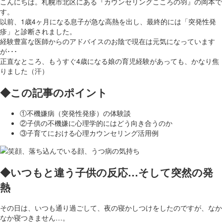
こんにちは。札幌市北区にある『カウンセリングこころの羽』の岡本で
す。
以前、1歳4ヶ月になる息子が急な高熱を出し、最終的には「突発性発
疹」と診断されました。
経験豊富な医師からのアドバイスのお陰で現在は元気になっています
が･･･
正直なところ、もうすぐ4歳になる娘の育児経験があっても、かなり焦
りました（汗）
◆この記事のポイント
①不機嫌病（突発性発疹）の体験談
②子供の不機嫌に心理学的にはどう向き合うのか
③子育てにおける心理カウンセリング活用例
◆いつもと違う子供の反応…そして突然の発
熱
その日は、いつも通り過ごして、夜の寝かしつけをしたのですが、なか
なか寝つきません…。