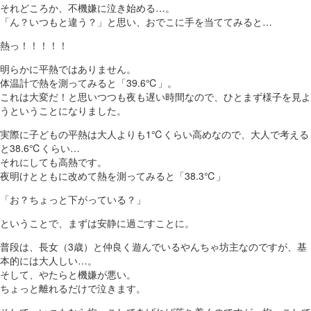
それどころか、不機嫌に泣き始める…。
「ん？いつもと違う？」と思い、おでこに手を当ててみると…
熱っ！！！！！
明らかに平熱ではありません。
体温計で熱を測ってみると「39.6℃」。
これは大変だ！と思いつつも夜も遅い時間なので、ひとまず様子を見よ
うということになりました。
実際に子どもの平熱は大人よりも1℃くらい高めなので、大人で考える
と38.6℃くらい…
それにしても高熱です。
夜明けとともに改めて熱を測ってみると「38.3℃」
「お？ちょっと下がっている？」
ということで、まずは安静に過ごすことに。
普段は、長女（3歳）と仲良く遊んでいるやんちゃ坊主なのですが、基
本的には大人しい…。
そして、やたらと機嫌が悪い。
ちょっと離れるだけで泣きます。