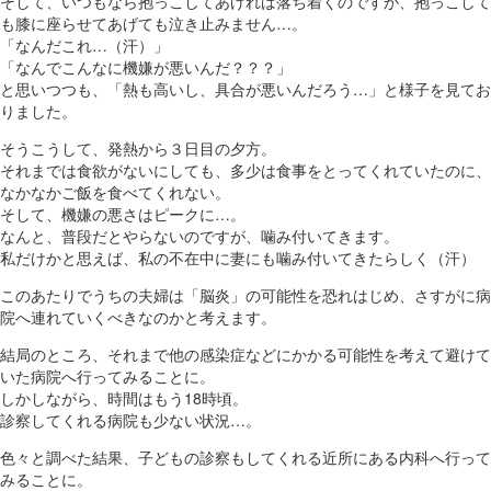
そして、いつもなら抱っこしてあげれば落ち着くのですが、抱っこして
も膝に座らせてあげても泣き止みません…。
「なんだこれ…（汗）」
「なんでこんなに機嫌が悪いんだ？？？」
と思いつつも、「熱も高いし、具合が悪いんだろう…」と様子を見てお
りました。
そうこうして、発熱から３日目の夕方。
それまでは食欲がないにしても、多少は食事をとってくれていたのに、
なかなかご飯を食べてくれない。
そして、機嫌の悪さはピークに…。
なんと、普段だとやらないのですが、噛み付いてきます。
私だけかと思えば、私の不在中に妻にも噛み付いてきたらしく（汗）
このあたりでうちの夫婦は「脳炎」の可能性を恐れはじめ、さすがに病
院へ連れていくべきなのかと考えます。
結局のところ、それまで他の感染症などにかかる可能性を考えて避けて
いた病院へ行ってみることに。
しかしながら、時間はもう18時頃。
診察してくれる病院も少ない状況…。
色々と調べた結果、子どもの診察もしてくれる近所にある内科へ行って
みることに。