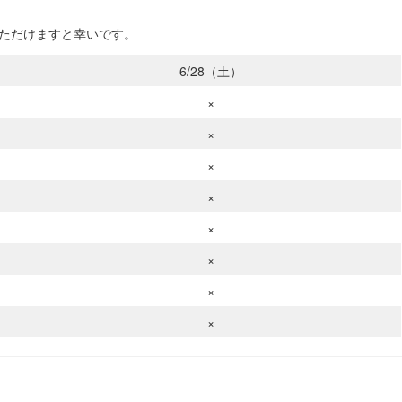
いただけますと幸いです。
6/28（土）
×
×
×
×
×
×
×
×