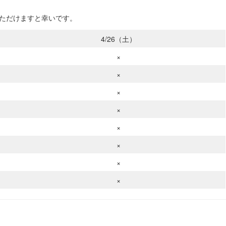
いただけますと幸いです。
4/26（土）
×
×
×
×
×
×
×
×