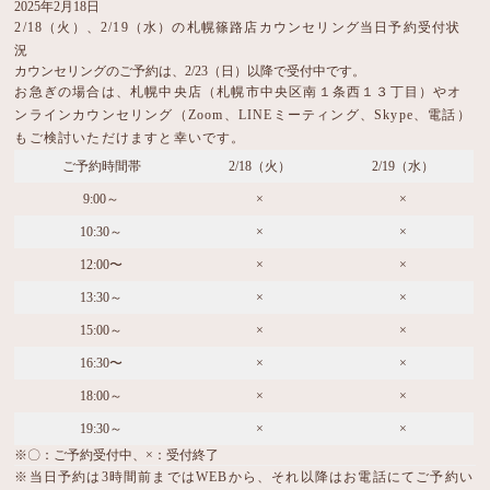
2025年2月18日
2/18（火）、2/19（水）の札幌篠路店カウンセリング当日予約受付状
況
カウンセリングのご予約は、2/23（日）以降で受付中です。
お急ぎの場合は、札幌中央店（札幌市中央区南１条西１３丁目）やオ
ンラインカウンセリング（Zoom、LINEミーティング、Skype、電話）
もご検討いただけますと幸いです。
ご予約時間帯
2/18（火）
2/19（水）
9:00～
×
×
10:30～
×
×
12:00〜
×
×
13:30～
×
×
15:00～
×
×
16:30〜
×
×
18:00～
×
×
19:30～
×
×
※〇：ご予約受付中、×：受付終了
※当日予約は3時間前まではWEBから、それ以降はお電話にてご予約い