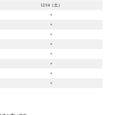
12/14（土）
×
×
×
×
×
×
×
×