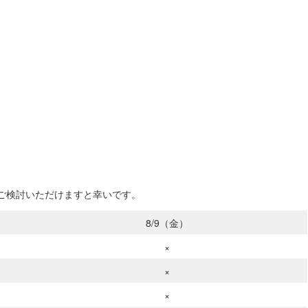
もご検討いただけますと幸いです。
8/9（金）
×
×
×