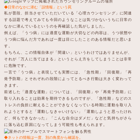
◆日常のなかに潜む「誤情報」という罠
私が普段、担当させていただいている「心理カウンセリング」に関連
する話題で考えてみても今回のようなことは気づかないうちに日常の
なかに潜んでいるというのを再確認した気がしました。
例えば、「うつ病」には適度な運動が大切などの内容は、うつ状態や
うつ病に悩んだ方であれば一度は目にしたことのある情報だと思いま
す。
もちろん、この情報自体が「間違い」というわけではありませんが、
それが「万人に当てはまる」というとらえ方をしてしまうことは非常
に危険です。
一言で「うつ病」と表現しても実際には、「急性期」「回復期」「再
発予防期」とそれぞれの段階によってとるべき行動は大きく変わって
きます。
前述した「適度な運動」については、「回復期」や「再発予防期」に
取り入れることは効果を期待できるものですが、「急性期」などのス
トレスの負担に耐えることができなくなっている時期に運動を取り入
れようとすると「運動しなきゃいけない」「運動しようと思ったけれ
ど、何もできなかった」「こんな自分はダメだ」などと気持ちがさら
に落ち込む原因になってしまう可能性も考えられます。
◆ネットの情報は一度、別の角度から確認を。