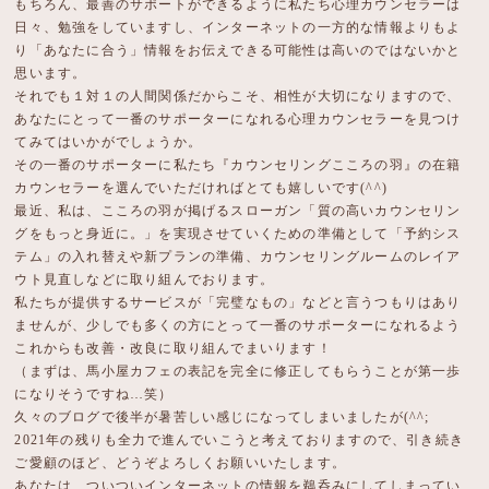
もちろん、最善のサポートができるように私たち心理カウンセラーは
日々、勉強をしていますし、インターネットの一方的な情報よりもよ
り「あなたに合う」情報をお伝えできる可能性は高いのではないかと
思います。
それでも１対１の人間関係だからこそ、相性が大切になりますので、
あなたにとって一番のサポーターになれる心理カウンセラーを見つけ
てみてはいかがでしょうか。
その一番のサポーターに私たち『カウンセリングこころの羽』の在籍
カウンセラーを選んでいただければとても嬉しいです(^^)
最近、私は、こころの羽が掲げるスローガン「質の高いカウンセリン
グをもっと身近に。」を実現させていくための準備として「予約シス
テム」の入れ替えや新プランの準備、カウンセリングルームのレイア
ウト見直しなどに取り組んでおります。
私たちが提供するサービスが「完璧なもの」などと言うつもりはあり
ませんが、少しでも多くの方にとって一番のサポーターになれるよう
これからも改善・改良に取り組んでまいります！
（まずは、馬小屋カフェの表記を完全に修正してもらうことが第一歩
になりそうですね…笑）
久々のブログで後半が暑苦しい感じになってしまいましたが(^^;
2021年の残りも全力で進んでいこうと考えておりますので、引き続き
ご愛顧のほど、どうぞよろしくお願いいたします。
あなたは、ついついインターネットの情報を鵜呑みにしてしまってい