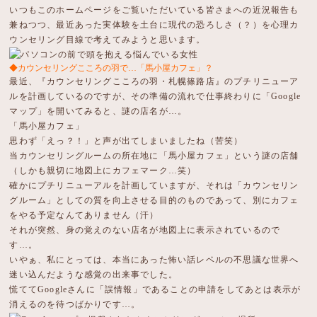
いつもこのホームページをご覧いただいている皆さまへの近況報告も
兼ねつつ、最近あった実体験を土台に現代の恐ろしさ（？）を心理カ
ウンセリング目線で考えてみようと思います。
◆カウンセリングこころの羽で…「馬小屋カフェ」？
最近、『カウンセリングこころの羽・札幌篠路店』のプチリニューア
ルを計画しているのですが、その準備の流れで仕事終わりに「Google
マップ」を開いてみると、謎の店名が…。
「馬小屋カフェ」
思わず「えっ？！」と声が出てしまいましたね（苦笑）
当カウンセリングルームの所在地に「馬小屋カフェ」という謎の店舗
（しかも親切に地図上にカフェマーク…笑）
確かにプチリニューアルを計画していますが、それは「カウンセリン
グルーム」としての質を向上させる目的のものであって、別にカフェ
をやる予定なんてありません（汗）
それが突然、身の覚えのない店名が地図上に表示されているので
す…。
いやぁ、私にとっては、本当にあった怖い話レベルの不思議な世界へ
迷い込んだような感覚の出来事でした。
慌ててGoogleさんに「誤情報」であることの申請をしてあとは表示が
消えるのを待つばかりです…。