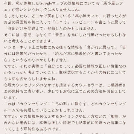
今回、私が体験したGoogleマップの誤情報についても「馬小屋カフ
ェ」が悪いというわけではありませんよね。
もしかしたら、どこかで実在している「馬小屋カフェ」に行った方が
お店の雰囲気を気に入って「口コミ」（レビュー）を書こうと思って
「住所だけを間違えて」登録したのかもしれません。
そこには「悪意」はなくて「善意」を元にした行動だったかもしれな
いと考えることができます。
インターネット上に無数にある様々な情報も「良かれと思って」「自
分には効果的だったから」「読んだ本に効果的だと書いてあったか
ら」というものなのかもしれません。
ですが、それが実際に「自分にとって」必要な情報や正しい情報なの
かをしっかり考えていくこと、取捨選択することが今の時代にはとて
も大切なのかもしれませんね。
心理カウンセリングのなかでも担当するカウンセラーは、ご相談者さ
まの気持ちに寄り添い、少しでもお役に立つための方法をお伝えして
います。
これは『カウンセリングこころの羽』に限らず、どのカウンセリング
ルームでも共通していることかもしれません。
ですが、その情報をお伝えするタイミングや伝え方などの「相性」が
合わない場合には、本来は正しい情報でも結果的に間違った情報にな
ってしまう可能性もあるのです。