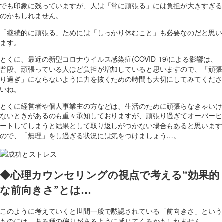
でも印象に残っていますが、人は「常に頑張る」には負担が大きすぎる
のかもしれません。
「継続的に頑張る」ためには「しっかり休むこと」も必要なのだと思い
ます。
とくに、最近の新型コロナウイルス感染症(COVID-19)による影響は、
普段、頑張っている人ほど負担が増加していると思いますので、「頑張
り過ぎ」にならないように力を抜くための時間も大切にしてみてくださ
いね。
とくに経営者や個人事業主の方などは、生活のために頑張らなきゃいけ
ないときがあるのも重々承知しておりますが、頑張り過ぎてオーバーヒ
ートしてしまうと結果として取り返しがつかない場合もあると思います
ので、「無理」をし過ぎる状況には気をつけましょう…。
◆心理
カウンセリングの視点で考える“効果的
な
前向きさ
”
とは…
このように考えていくと世間一般で黙認されている「前向きさ」という
ものには、ある種の偏りがあるように感じてくるかもしれません。