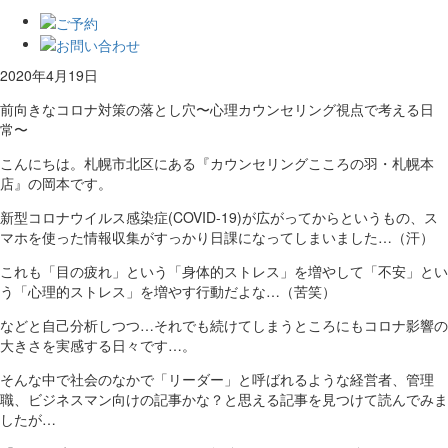
2020年4月19日
前向きなコロナ対策の落とし穴〜心理カウンセリング視点で考える日
常〜
こんにちは。札幌市北区にある『カウンセリングこころの羽・札幌本
店』の岡本です。
新型コロナウイルス感染症(COVID-19)が広がってからというもの、ス
マホを使った情報収集がすっかり日課になってしまいました…（汗）
これも「目の疲れ」という「身体的ストレス」を増やして「不安」とい
う「心理的ストレス」を増やす行動だよな…（苦笑）
などと自己分析しつつ…それでも続けてしまうところにもコロナ影響の
大きさを実感する日々です…。
そんな中で社会のなかで「リーダー」と呼ばれるような経営者、管理
職、ビジネスマン向けの記事かな？と思える記事を見つけて読んでみま
したが…