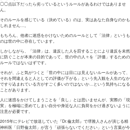
◯◯点以下だったら劣っているというルールがあるわけではありませ
ん。
そのルールを感じている（決めている）のは、実はあなた自身なのかも
しれません…。
もちろん、他者に迷惑をかけないためのルールとして「法律」というも
のは世の中に存在しています。
しかしながら、「法律」は、違反した人を罰することにより違反を未然
に防ぐことが本来の目的であって、世の中の人々を「評価」するための
ルールではないはずです。
それが、ふと気がつくと「世の中には目には見えないルールがあって、
それを間違えると人としての評価が下がる」という先入観を人生のなか
ですり込まれている方がすごく多いのではないか…という気持ちになる
ことがあります。
人に迷惑をかけてしまうことを「良し」とは思いませんが、実際の「現
実」を極端に歪めてしまい自分や身近な人に負荷をかけ過ぎないように
注意が必要です。
2015年にテレビで放送していた『Dr.倫太郎』で
さんが演じる精
堺雅人
神科医「
」が言う「頑張らないでください」という言葉が今
日野倫太郎