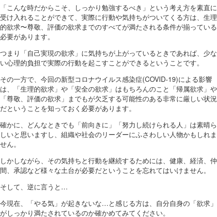
「こんな時だからこそ、しっかり勉強するべき」という考え方を素直に
受け入れることができて、実際に行動や気持ちがついてくる方は、生理
的欲求〜尊敬、評価の欲求までのすべてが満たされる条件が揃っている
必要があります。
つまり「自己実現の欲求」に気持ちが上がっているときであれば、少な
い心理的負担で実際の行動を起こすことができるということです。
その一方で、今回の新型コロナウイルス感染症(COVID-19)による影響
は、「生理的欲求」や「安全の欲求」はもちろんのこと「帰属欲求」や
「尊敬、評価の欲求」までもが欠乏する可能性のある非常に厳しい状況
だということを知っておく必要があります。
確かに、どんなときでも「前向きに」「努力し続けられる人」は素晴ら
しいと思いますし、組織や社会のリーダーにふさわしい人物かもしれま
せん。
しかしながら、その気持ちと行動を継続するためには、健康、経済、仲
間、承認など様々な土台が必要だということを忘れてはいけません。
そして、逆に言うと…
今現在、「やる気」が起きないな…と感じる方は、自分自身の「欲求」
がしっかり満たされているのか確かめてみてください。